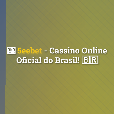
🎰
5eebet
- Cassino Online
Oficial do Brasil! 🇧🇷