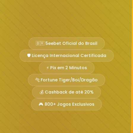
🇧🇷 5eebet Oficial do Brasil
🛡️ Licença Internacional Certificada
⚡ Pix em 2 Minutos
🐅 Fortune Tiger/Boi/Dragão
💰 Cashback de até 20%
🎮 800+ Jogos Exclusivos