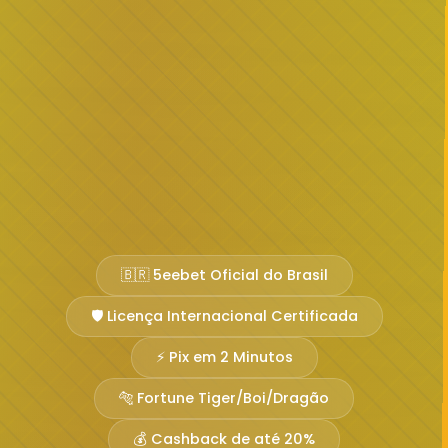
🇧🇷 5eebet Oficial do Brasil
🛡️ Licença Internacional Certificada
⚡ Pix em 2 Minutos
🐅 Fortune Tiger/Boi/Dragão
💰 Cashback de até 20%