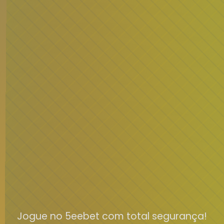
Jogue no 5eebet com total segurança!