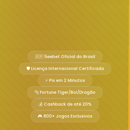
🇧🇷 5eebet Oficial do Brasil
🛡️ Licença Internacional Certificada
⚡ Pix em 2 Minutos
🐅 Fortune Tiger/Boi/Dragão
💰 Cashback de até 20%
🎮 800+ Jogos Exclusivos