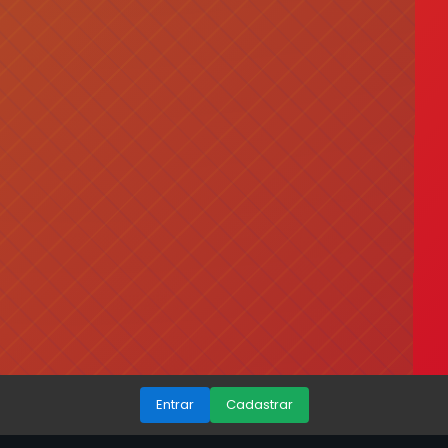
Entrar
Cadastrar