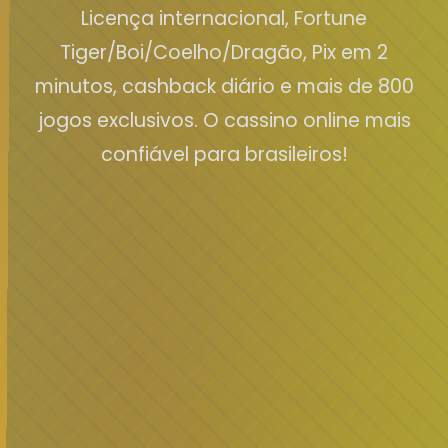
Licença internacional, Fortune
Tiger/Boi/Coelho/Dragão, Pix em 2
minutos, cashback diário e mais de 800
jogos exclusivos. O cassino online mais
confiável para brasileiros!