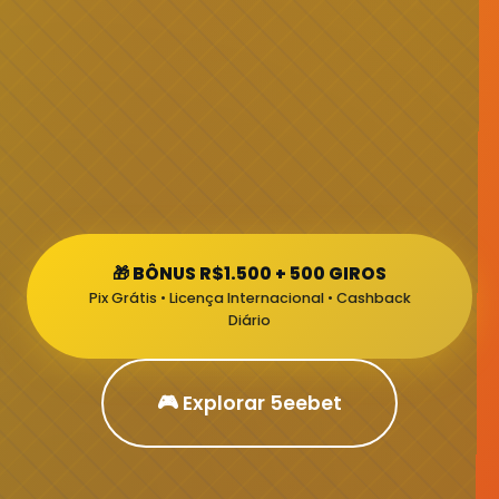
🎁 BÔNUS R$1.500 + 500 GIROS
Pix Grátis • Licença Internacional • Cashback
Diário
🎮 Explorar 5eebet