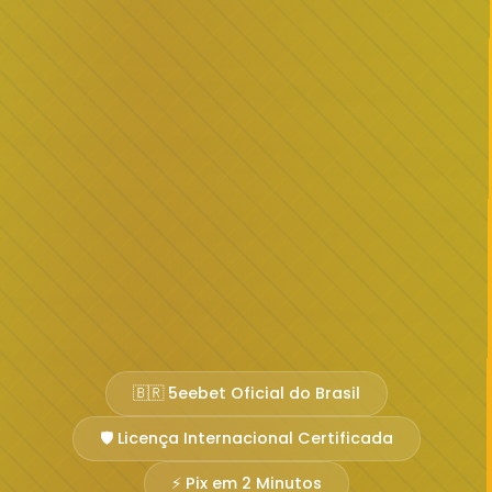
🇧🇷 5eebet Oficial do Brasil
🛡️ Licença Internacional Certificada
⚡ Pix em 2 Minutos