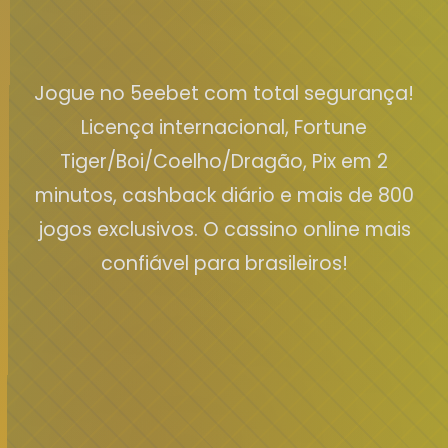
Jogue no 5eebet com total segurança!
Licença internacional, Fortune
Tiger/Boi/Coelho/Dragão, Pix em 2
minutos, cashback diário e mais de 800
jogos exclusivos. O cassino online mais
confiável para brasileiros!