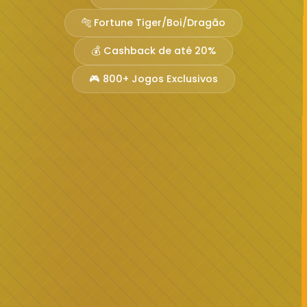
🐅 Fortune Tiger/Boi/Dragão
💰 Cashback de até 20%
🎮 800+ Jogos Exclusivos