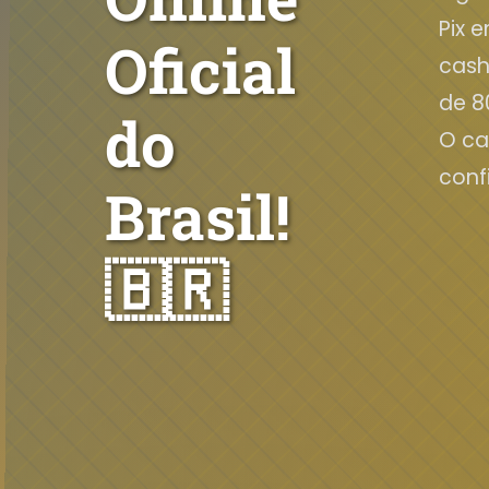
Pix 
Oficial
cash
de 8
do
O ca
confi
Brasil!
🇧🇷