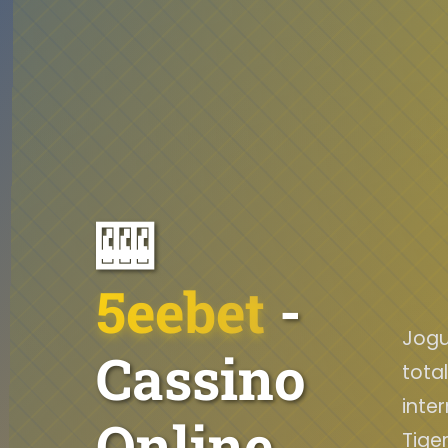
🎰
5eebet
-
Jogu
Cassino
tota
inte
Online
Tige