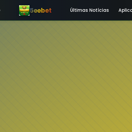
5eebet
e
Últimas Notícias
Aplic