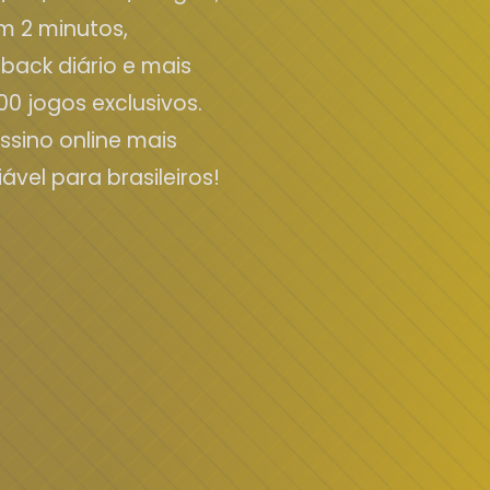
em 2 minutos,
back diário e mais
00 jogos exclusivos.
ssino online mais
ável para brasileiros!