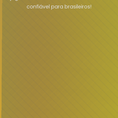
confiável para brasileiros!