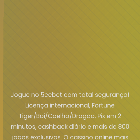
Jogue no 5eebet com total segurança!
Licença internacional, Fortune
Tiger/Boi/Coelho/Dragão, Pix em 2
minutos, cashback diário e mais de 800
jogos exclusivos. O cassino online mais