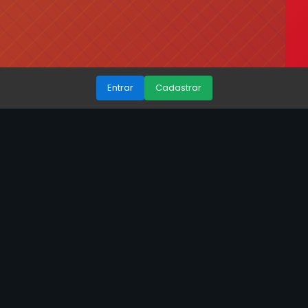
Entrar
Cadastrar
5eebet | Explorando
LegacyoftheSages: Um
Mergulho no Mundo dos