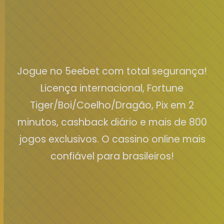
Jogue no 5eebet com total segurança!
Licença internacional, Fortune
Tiger/Boi/Coelho/Dragão, Pix em 2
minutos, cashback diário e mais de 800
jogos exclusivos. O cassino online mais
confiável para brasileiros!