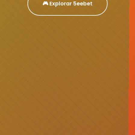
🎮 Explorar 5eebet