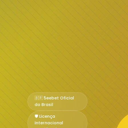
🇧🇷 5eebet Oficial
do Brasil
🛡️ Licença
Internacional