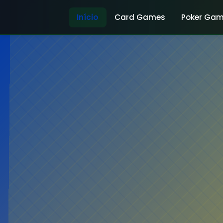
Início
Card Games
Poker Ga