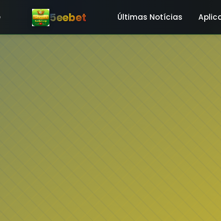
5eebet
e
Últimas Notícias
Aplic