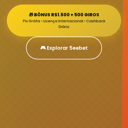
🎁 BÔNUS R$1.500 + 500 GIROS
Pix Grátis • Licença Internacional • Cashback
Diário
🎮 Explorar 5eebet