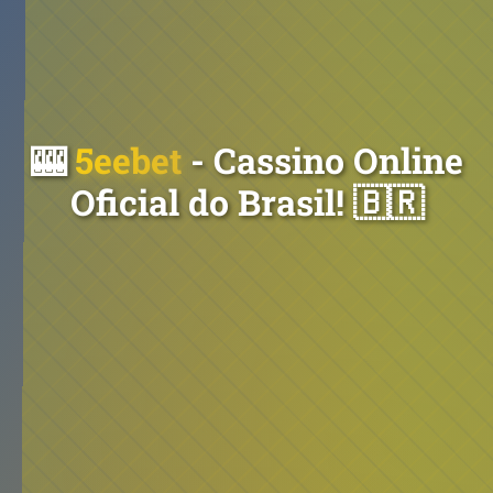
🎰
5eebet
- Cassino Online
Oficial do Brasil! 🇧🇷