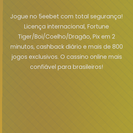
Jogue no 5eebet com total segurança!
Licença internacional, Fortune
Tiger/Boi/Coelho/Dragão, Pix em 2
minutos, cashback diário e mais de 800
jogos exclusivos. O cassino online mais
confiável para brasileiros!