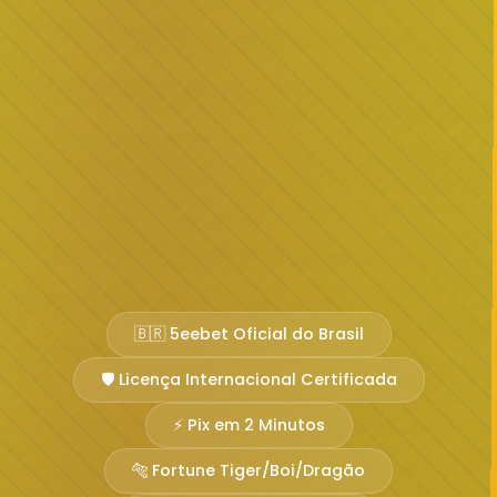
🇧🇷 5eebet Oficial do Brasil
🛡️ Licença Internacional Certificada
⚡ Pix em 2 Minutos
🐅 Fortune Tiger/Boi/Dragão