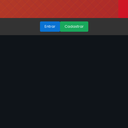
Entrar
Cadastrar
5eebet | Explorando
TreasureBowl: A Nova
Sensação no Mundo dos